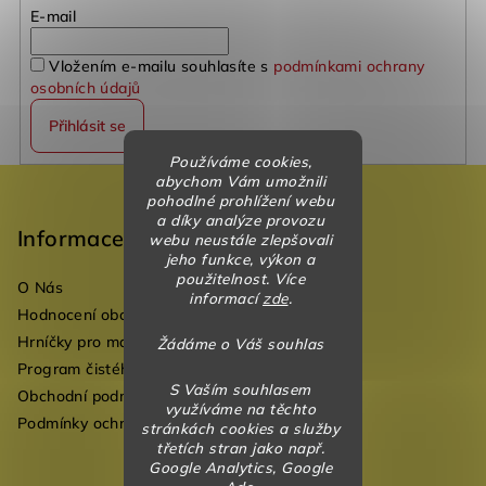
E-mail
Vložením e-mailu souhlasíte s
podmínkami ochrany
osobních údajů
Přihlásit se
Používáme cookies,
Z
abychom Vám umožnili
pohodlné prohlížení webu
á
a díky analýze provozu
p
Informace
webu neustále zlepšovali
jeho funkce, výkon a
a
použitelnost. Více
O Nás
t
informací
zde
.
Hodnocení obchodu
í
Hrníčky pro mateřské školky
Žádáme o Váš souhlas
Program čistého vzduchu pro mateřské školy
S Vaším souhlasem
Obchodní podmínky
využíváme na těchto
Podmínky ochrany osobních údajů
stránkách cookies a služby
třetích stran jako např.
Google Analytics, Google