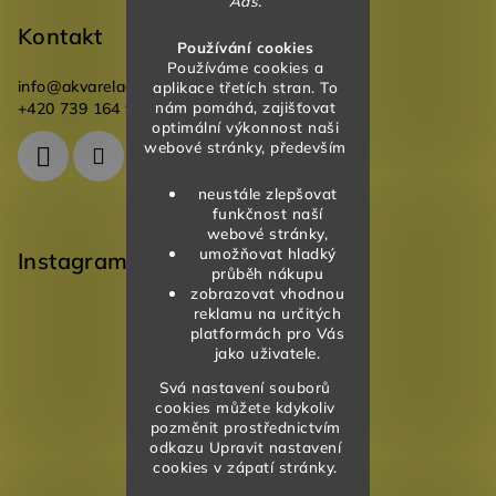
Ads.
Kontakt
Používání cookies
Používáme cookies a
info
@
akvareladesign.cz
aplikace třetích stran. To
nám pomáhá, zajišťovat
+420 739 164 946
optimální výkonnost naši
webové stránky, především
neustále zlepšovat
funkčnost naší
webové stránky,
umožňovat hladký
Instagram
průběh nákupu
zobrazovat vhodnou
reklamu na určitých
platformách pro Vás
jako uživatele.
Svá nastavení souborů
cookies můžete kdykoliv
pozměnit prostřednictvím
odkazu Upravit nastavení
cookies v zápatí stránky.