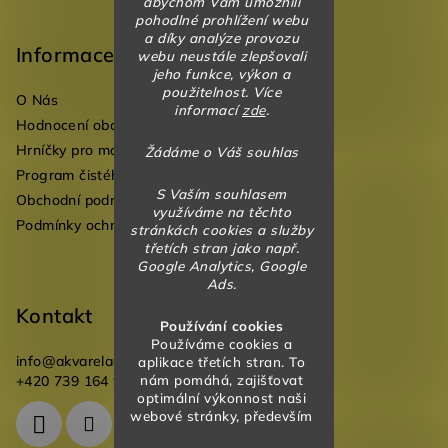
abychom Vám umožnili
pohodlné prohlížení webu
á
a díky analýze provozu
p
Informace
webu neustále zlepšovali
jeho funkce, výkon a
a
použitelnost. Více
O Nás
t
informací
zde
.
Hodnocení obchodu
í
Hrníčky pro mateřské školky
Žádáme o Váš souhlas
Program čistého vzduchu pro mateřské školy
S Vaším souhlasem
Obchodní podmínky
využíváme na těchto
Podmínky ochrany osobních údajů
stránkách cookies a služby
třetích stran jako např.
Google Analytics, Google
Ads.
Kontakt
Používání cookies
Používáme cookies a
info
@
akvareladesign.cz
aplikace třetích stran. To
nám pomáhá, zajišťovat
+420 739 164 946
optimální výkonnost naši
webové stránky, především