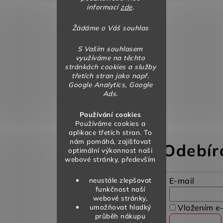
informací
zde
.
Žádáme o Váš souhlas
S Vaším souhlasem
využíváme na těchto
stránkách cookies a služby
třetích stran jako např.
Google Analytics, Google
Ads.
Používání cookies
Používáme cookies a
aplikace třetích stran. To
nám pomáhá, zajišťovat
Odebír
optimální výkonnost naši
webové stránky, především
neustále zlepšovat
E-mail
funkčnost naší
webové stránky,
umožňovat hladký
Vložením e-
průběh nákupu