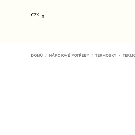
Přejít
na
CZK
obsah
DOMŮ
/
NÁPOJOVÉ POTŘEBY
/
TERMOSKY
/
TERMO