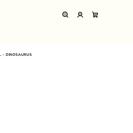
Hledat
Přihlášení
Nákupní
košík
L – DINOSAURUS