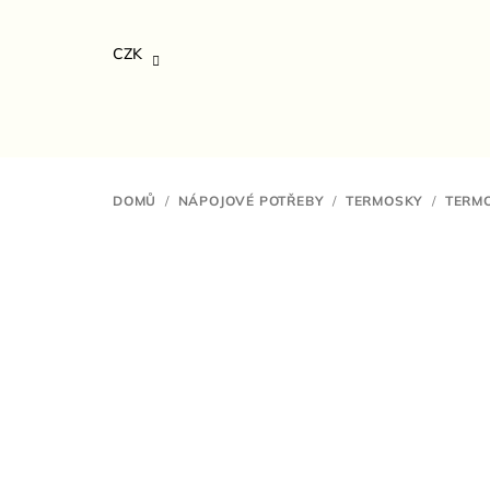
Přejít
na
CZK
obsah
DOMŮ
/
NÁPOJOVÉ POTŘEBY
/
TERMOSKY
/
TERMO