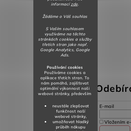
informací
zde
.
Žádáme o Váš souhlas
S Vaším souhlasem
využíváme na těchto
stránkách cookies a služby
třetích stran jako např.
Google Analytics, Google
Ads.
Používání cookies
Používáme cookies a
aplikace třetích stran. To
nám pomáhá, zajišťovat
Odebír
optimální výkonnost naši
webové stránky, především
neustále zlepšovat
E-mail
funkčnost naší
webové stránky,
umožňovat hladký
Vložením e-
průběh nákupu