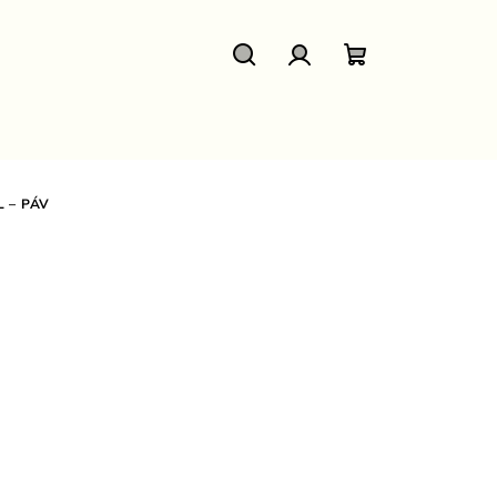
Hledat
Přihlášení
Nákupní
košík
 – PÁV