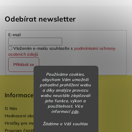
Odebírat newsletter
E-mail
Vložením e-mailu souhlasíte s
podmínkami ochrany
osobních údajů
Přihlásit se
Používáme cookies,
Z
abychom Vám umožnili
pohodlné prohlížení webu
á
a díky analýze provozu
p
Informace
webu neustále zlepšovali
jeho funkce, výkon a
a
použitelnost. Více
O Nás
t
informací
zde
.
Hodnocení obchodu
í
Hrníčky pro mateřské školky
Žádáme o Váš souhlas
Program čistého vzduchu pro mateřské školy