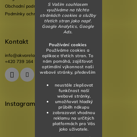
S Vaším souhlasem
Obchodní podmínky
využíváme na těchto
Podmínky ochrany osobních údajů
stránkách cookies a služby
třetích stran jako např.
Google Analytics, Google
Ads.
Kontakt
Používání cookies
Používáme cookies a
info
@
akvareladesign.cz
aplikace třetích stran. To
nám pomáhá, zajišťovat
+420 739 164 946
optimální výkonnost naši
webové stránky, především
neustále zlepšovat
funkčnost naší
webové stránky,
umožňovat hladký
Instagram
průběh nákupu
zobrazovat vhodnou
reklamu na určitých
platformách pro Vás
jako uživatele.