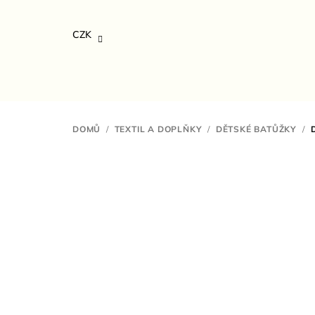
Přejít
na
CZK
obsah
DOMŮ
/
TEXTIL A DOPLŇKY
/
DĚTSKÉ BATŮŽKY
/