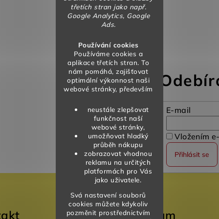
třetích stran jako např.
Google Analytics, Google
Ads.
Používání cookies
Používáme cookies a
aplikace třetích stran. To
nám pomáhá, zajišťovat
Odebír
optimální výkonnost naši
webové stránky, především
neustále zlepšovat
E-mail
funkčnost naší
webové stránky,
umožňovat hladký
Vložením e-
průběh nákupu
zobrazovat vhodnou
Přihlásit se
reklamu na určitých
platformách pro Vás
jako uživatele.
Svá nastavení souborů
cookies můžete kdykoliv
takt
Instagram
pozměnit prostřednictvím