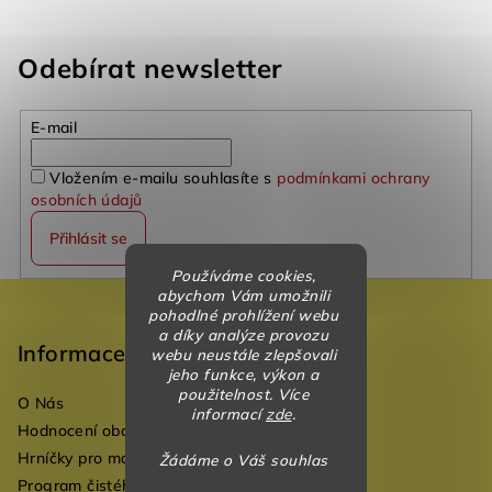
Odebírat newsletter
E-mail
Vložením e-mailu souhlasíte s
podmínkami ochrany
osobních údajů
Přihlásit se
Používáme cookies,
Z
abychom Vám umožnili
pohodlné prohlížení webu
á
a díky analýze provozu
p
Informace
webu neustále zlepšovali
jeho funkce, výkon a
a
použitelnost. Více
O Nás
t
informací
zde
.
Hodnocení obchodu
í
Hrníčky pro mateřské školky
Žádáme o Váš souhlas
Program čistého vzduchu pro mateřské školy