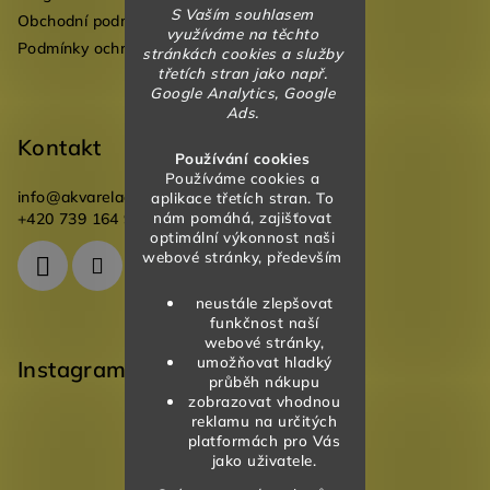
S Vaším souhlasem
Obchodní podmínky
využíváme na těchto
Podmínky ochrany osobních údajů
stránkách cookies a služby
třetích stran jako např.
Google Analytics, Google
Ads.
Kontakt
Používání cookies
Používáme cookies a
info
@
akvareladesign.cz
aplikace třetích stran. To
nám pomáhá, zajišťovat
+420 739 164 946
optimální výkonnost naši
webové stránky, především
neustále zlepšovat
funkčnost naší
webové stránky,
umožňovat hladký
Instagram
průběh nákupu
zobrazovat vhodnou
reklamu na určitých
platformách pro Vás
jako uživatele.