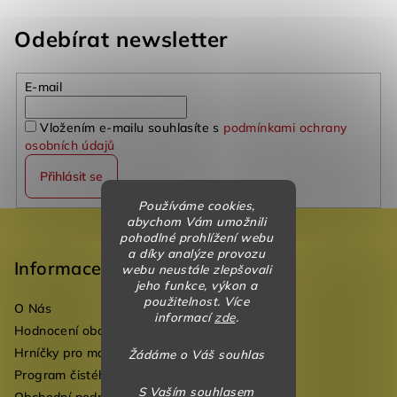
Odebírat newsletter
E-mail
Vložením e-mailu souhlasíte s
podmínkami ochrany
osobních údajů
Přihlásit se
Používáme cookies,
Z
abychom Vám umožnili
pohodlné prohlížení webu
á
a díky analýze provozu
p
Informace
webu neustále zlepšovali
jeho funkce, výkon a
a
použitelnost. Více
O Nás
t
informací
zde
.
Hodnocení obchodu
í
Hrníčky pro mateřské školky
Žádáme o Váš souhlas
Program čistého vzduchu pro mateřské školy
S Vaším souhlasem