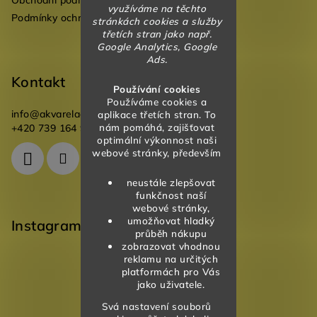
Obchodní podmínky
využíváme na těchto
Podmínky ochrany osobních údajů
stránkách cookies a služby
třetích stran jako např.
Google Analytics, Google
Ads.
Kontakt
Používání cookies
Používáme cookies a
info
@
akvareladesign.cz
aplikace třetích stran. To
nám pomáhá, zajišťovat
+420 739 164 946
optimální výkonnost naši
webové stránky, především
neustále zlepšovat
funkčnost naší
webové stránky,
umožňovat hladký
Instagram
průběh nákupu
zobrazovat vhodnou
reklamu na určitých
platformách pro Vás
jako uživatele.
Svá nastavení souborů