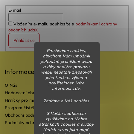
E-mail
Vložením e-mailu souhlasíte s
podmínkami ochrany
osobních údajů
Přihlásit se
Používáme cookies,
Z
abychom Vám umožnili
pohodlné prohlížení webu
á
a díky analýze provozu
p
Informace
webu neustále zlepšovali
jeho funkce, výkon a
a
použitelnost. Více
O Nás
t
informací
zde
.
Hodnocení obchodu
í
Hrníčky pro mateřské školky
Žádáme o Váš souhlas
Program čistého vzduchu pro mateřské školy
S Vaším souhlasem
Obchodní podmínky
využíváme na těchto
Podmínky ochrany osobních údajů
stránkách cookies a služby
třetích stran jako např.