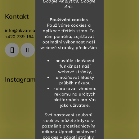
Google Analytics, Google
Ads.
Kontakt
Používání cookies
Používáme cookies a
info
@
akvareladesign.cz
aplikace třetích stran. To
nám pomáhá, zajišťovat
+420 739 164 946
optimální výkonnost naši
webové stránky, především
neustále zlepšovat
funkčnost naší
webové stránky,
umožňovat hladký
Instagram
průběh nákupu
zobrazovat vhodnou
reklamu na určitých
platformách pro Vás
jako uživatele.
Svá nastavení souborů
cookies můžete kdykoliv
pozměnit prostřednictvím
odkazu Upravit nastavení
cookies v zápatí stránky.