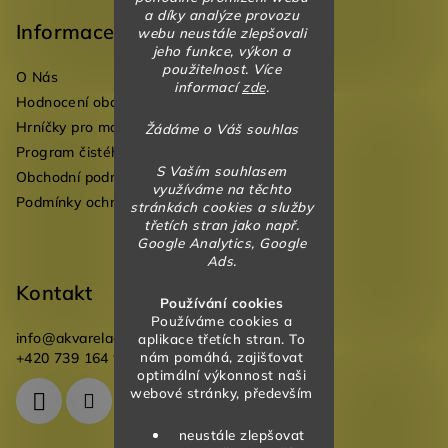
á
a díky analýze provozu
p
Informace
webu neustále zlepšovali
jeho funkce, výkon a
a
použitelnost. Více
O Nás
t
informací
zde
.
Hodnocení obchodu
í
Hrníčky pro mateřské školky
Žádáme o Váš souhlas
Program čistého vzduchu pro mateřské školy
S Vaším souhlasem
Obchodní podmínky
využíváme na těchto
Podmínky ochrany osobních údajů
stránkách cookies a služby
třetích stran jako např.
Google Analytics, Google
Ads.
Kontakt
Používání cookies
Používáme cookies a
info
@
akvareladesign.cz
aplikace třetích stran. To
nám pomáhá, zajišťovat
+420 739 164 946
optimální výkonnost naši
webové stránky, především
neustále zlepšovat