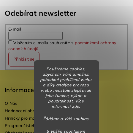
Odebírat newsletter
E-mail
Vložením e-mailu souhlasíte s
podmínkami ochrany
osobních údajů
Přihlásit se
Používáme cookies,
Z
abychom Vám umožnili
pohodlné prohlížení webu
á
a díky analýze provozu
p
Informace
webu neustále zlepšovali
jeho funkce, výkon a
a
použitelnost. Více
O Nás
t
informací
zde
.
Hodnocení obchodu
í
Hrníčky pro mateřské školky
Žádáme o Váš souhlas
Program čistého vzduchu pro mateřské školy
S Vaším souhlasem