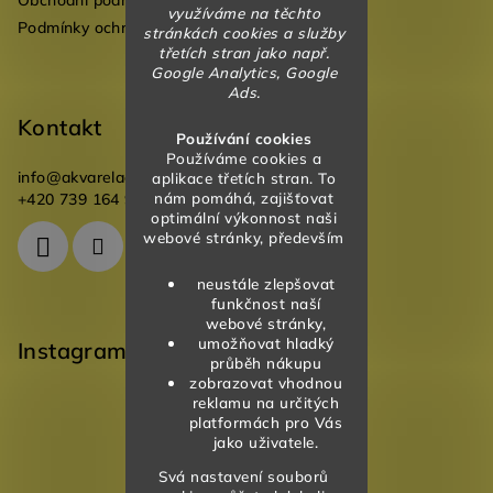
Obchodní podmínky
využíváme na těchto
Podmínky ochrany osobních údajů
stránkách cookies a služby
třetích stran jako např.
Google Analytics, Google
Ads.
Kontakt
Používání cookies
Používáme cookies a
info
@
akvareladesign.cz
aplikace třetích stran. To
nám pomáhá, zajišťovat
+420 739 164 946
optimální výkonnost naši
webové stránky, především
neustále zlepšovat
funkčnost naší
webové stránky,
umožňovat hladký
Instagram
průběh nákupu
zobrazovat vhodnou
reklamu na určitých
platformách pro Vás
jako uživatele.
Svá nastavení souborů