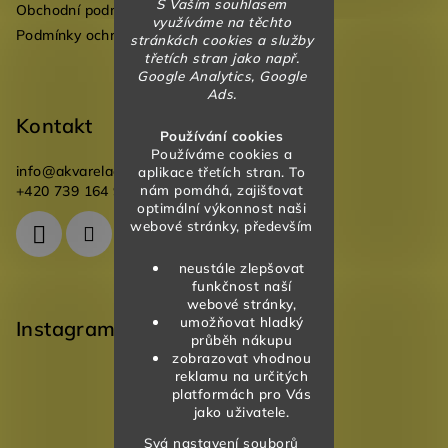
S Vaším souhlasem
Obchodní podmínky
využíváme na těchto
Podmínky ochrany osobních údajů
stránkách cookies a služby
třetích stran jako např.
Google Analytics, Google
Ads.
Kontakt
Používání cookies
Používáme cookies a
info
@
akvareladesign.cz
aplikace třetích stran. To
nám pomáhá, zajišťovat
+420 739 164 946
optimální výkonnost naši
webové stránky, především
neustále zlepšovat
funkčnost naší
webové stránky,
umožňovat hladký
Instagram
průběh nákupu
zobrazovat vhodnou
reklamu na určitých
platformách pro Vás
jako uživatele.
Svá nastavení souborů