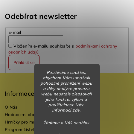
Odebírat newsletter
E-mail
Vložením e-mailu souhlasíte s
podmínkami ochrany
osobních údajů
Přihlásit se
Používáme cookies,
Z
abychom Vám umožnili
pohodlné prohlížení webu
á
a díky analýze provozu
p
Informace
webu neustále zlepšovali
jeho funkce, výkon a
a
použitelnost. Více
O Nás
t
informací
zde
.
Hodnocení obchodu
í
Hrníčky pro mateřské školky
Žádáme o Váš souhlas
Program čistého vzduchu pro mateřské školy