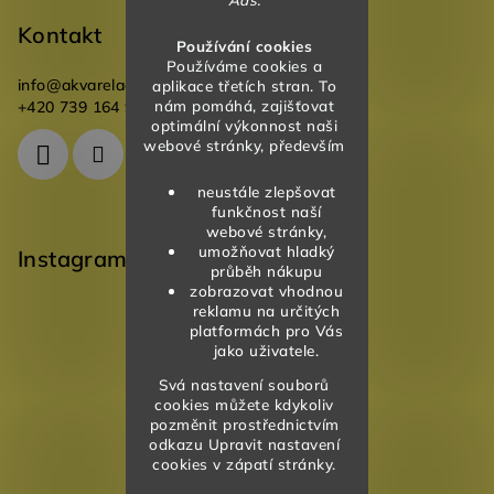
Kontakt
Používání cookies
Používáme cookies a
info
@
akvareladesign.cz
aplikace třetích stran. To
nám pomáhá, zajišťovat
+420 739 164 946
optimální výkonnost naši
webové stránky, především
neustále zlepšovat
funkčnost naší
webové stránky,
umožňovat hladký
Instagram
průběh nákupu
zobrazovat vhodnou
reklamu na určitých
platformách pro Vás
jako uživatele.
Svá nastavení souborů
cookies můžete kdykoliv
pozměnit prostřednictvím
odkazu Upravit nastavení
cookies v zápatí stránky.