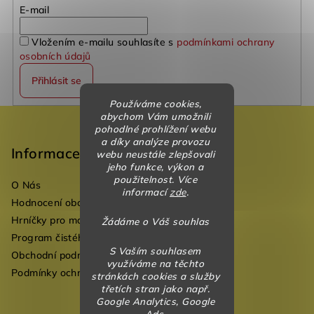
E-mail
Vložením e-mailu souhlasíte s
podmínkami ochrany
osobních údajů
Přihlásit se
Používáme cookies,
Z
abychom Vám umožnili
pohodlné prohlížení webu
á
a díky analýze provozu
p
Informace
webu neustále zlepšovali
jeho funkce, výkon a
a
použitelnost. Více
O Nás
t
informací
zde
.
Hodnocení obchodu
í
Hrníčky pro mateřské školky
Žádáme o Váš souhlas
Program čistého vzduchu pro mateřské školy
S Vaším souhlasem
Obchodní podmínky
využíváme na těchto
Podmínky ochrany osobních údajů
stránkách cookies a služby
třetích stran jako např.
Google Analytics, Google
Ads.