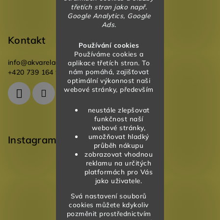
třetích stran jako např.
Google Analytics, Google
Ads.
Kontakt
Používání cookies
Používáme cookies a
info
@
akvareladesign.cz
aplikace třetích stran. To
nám pomáhá, zajišťovat
+420 739 164 946
optimální výkonnost naši
webové stránky, především
neustále zlepšovat
funkčnost naší
webové stránky,
umožňovat hladký
Instagram
průběh nákupu
zobrazovat vhodnou
reklamu na určitých
platformách pro Vás
jako uživatele.
Svá nastavení souborů
cookies můžete kdykoliv
pozměnit prostřednictvím