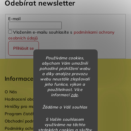
Odebírat newsletter
E-mail
Vložením e-mailu souhlasíte s
podmínkami ochrany
osobních údajů
Přihlásit se
Používáme cookies,
Z
abychom Vám umožnili
pohodlné prohlížení webu
á
a díky analýze provozu
p
Informace
webu neustále zlepšovali
jeho funkce, výkon a
a
použitelnost. Více
O Nás
t
informací
zde
.
Hodnocení obchodu
í
Hrníčky pro mateřské školky
Žádáme o Váš souhlas
Program čistého vzduchu pro mateřské školy
S Vaším souhlasem
Obchodní podmínky
využíváme na těchto
Podmínky ochrany osobních údajů
stránkách cookies a služby