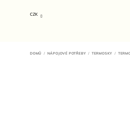
Přejít
na
CZK
obsah
DOMŮ
/
NÁPOJOVÉ POTŘEBY
/
TERMOSKY
/
TERM