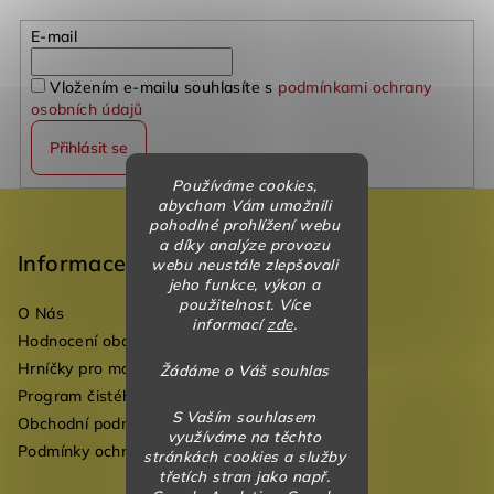
E-mail
Vložením e-mailu souhlasíte s
podmínkami ochrany
osobních údajů
Přihlásit se
Používáme cookies,
Z
abychom Vám umožnili
pohodlné prohlížení webu
á
a díky analýze provozu
p
Informace
webu neustále zlepšovali
jeho funkce, výkon a
a
použitelnost. Více
O Nás
t
informací
zde
.
Hodnocení obchodu
í
Hrníčky pro mateřské školky
Žádáme o Váš souhlas
Program čistého vzduchu pro mateřské školy
S Vaším souhlasem
Obchodní podmínky
využíváme na těchto
Podmínky ochrany osobních údajů
stránkách cookies a služby
třetích stran jako např.