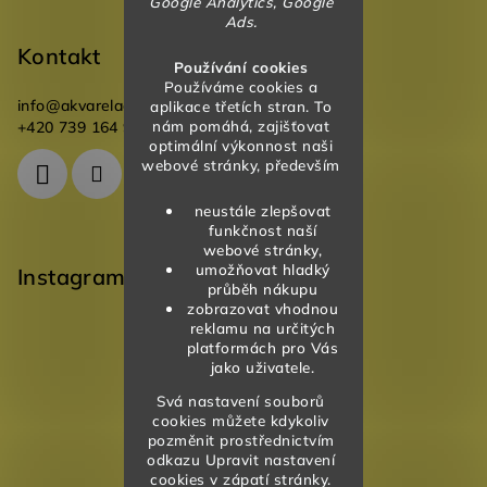
Google Analytics, Google
Ads.
Kontakt
Používání cookies
Používáme cookies a
info
@
akvareladesign.cz
aplikace třetích stran. To
nám pomáhá, zajišťovat
+420 739 164 946
optimální výkonnost naši
webové stránky, především
neustále zlepšovat
funkčnost naší
webové stránky,
umožňovat hladký
Instagram
průběh nákupu
zobrazovat vhodnou
reklamu na určitých
platformách pro Vás
jako uživatele.
Svá nastavení souborů
cookies můžete kdykoliv
pozměnit prostřednictvím
odkazu Upravit nastavení
cookies v zápatí stránky.