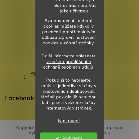
platformách pro Vás
jako uživatele.
Svá nastavení souborů
cookies můžete kdykoliv
pozměnit prostřednictvím
odkazu Upravit nastavení
cookies v zápatí stránky.
Další informace naleznete
v našem prohlášení o
ochraně osobních údajů.
Sledovat na Instagramu
Pokud si to nepřejete,
můžete jednotlivé služby v
nastaveních deaktivovat.
Facebook
Možná pak ale již nebudou
k dispozici veškeré služby
internetových stránek.
Nastavení
Copyright 2026
Akvarela Design
. Všechna práva
vyhrazena.
Upravit nastavení cookies
Souhlasím