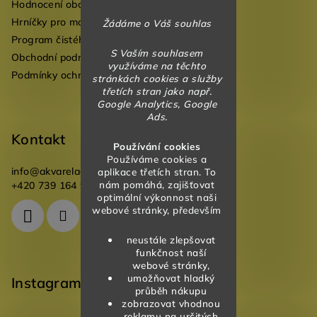
Hodnocení obchodu
í
Hrníčky pro mateřské školky
Žádáme o Váš souhlas
Program čistého vzduchu pro mateřské školy
S Vaším souhlasem
Obchodní podmínky
využíváme na těchto
Podmínky ochrany osobních údajů
stránkách cookies a služby
třetích stran jako např.
Google Analytics, Google
Ads.
Kontakt
Používání cookies
Používáme cookies a
info
@
akvareladesign.cz
aplikace třetích stran. To
nám pomáhá, zajišťovat
+420 739 164 946
optimální výkonnost naši
webové stránky, především
neustále zlepšovat
funkčnost naší
webové stránky,
umožňovat hladký
Instagram
průběh nákupu
zobrazovat vhodnou
reklamu na určitých