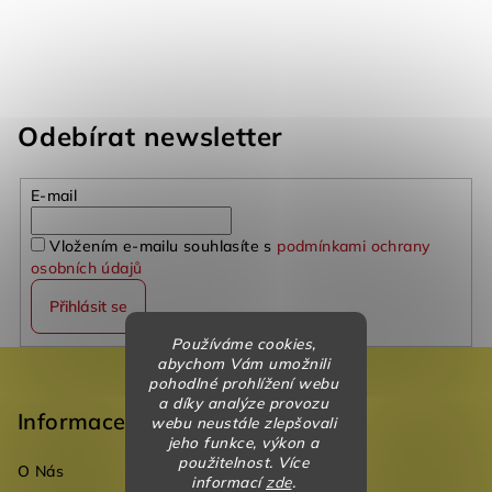
Odebírat newsletter
E-mail
Vložením e-mailu souhlasíte s
podmínkami ochrany
osobních údajů
Přihlásit se
Používáme cookies,
Z
abychom Vám umožnili
pohodlné prohlížení webu
á
a díky analýze provozu
p
Informace
webu neustále zlepšovali
jeho funkce, výkon a
a
použitelnost. Více
O Nás
t
informací
zde
.