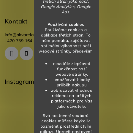
třetích stran jako např.
Google Analytics, Google
Ads.
Kontakt
Používání cookies
Používáme cookies a
info
@
akvareladesign.cz
aplikace třetích stran. To
nám pomáhá, zajišťovat
+420 739 164 946
optimální výkonnost naši
webové stránky, především
neustále zlepšovat
funkčnost naší
webové stránky,
umožňovat hladký
Instagram
průběh nákupu
zobrazovat vhodnou
reklamu na určitých
platformách pro Vás
jako uživatele.
Svá nastavení souborů
cookies můžete kdykoliv
pozměnit prostřednictvím
odkazu Upravit nastavení