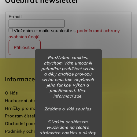
Odebírat newsletter
E-mail
Vložením e-mailu souhlasíte s
podmínkami ochrany
osobních údajů
Přihlásit se
Používáme cookies,
Z
abychom Vám umožnili
pohodlné prohlížení webu
á
a díky analýze provozu
p
Informace
webu neustále zlepšovali
jeho funkce, výkon a
a
použitelnost. Více
O Nás
t
informací
zde
.
Hodnocení obchodu
í
Hrníčky pro mateřské školky
Žádáme o Váš souhlas
Program čistého vzduchu pro mateřské školy
S Vaším souhlasem
Obchodní podmínky
využíváme na těchto
Podmínky ochrany osobních údajů
stránkách cookies a služby