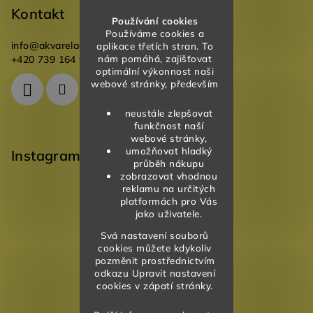
Kontakt
Používání cookies
Používáme cookies a
info
@
akvareladesign.cz
aplikace třetích stran. To
nám pomáhá, zajišťovat
+420 739 164 946
optimální výkonnost naši
webové stránky, především
neustále zlepšovat
funkčnost naší
webové stránky,
umožňovat hladký
Instagram
průběh nákupu
zobrazovat vhodnou
reklamu na určitých
platformách pro Vás
jako uživatele.
Svá nastavení souborů
cookies můžete kdykoliv
pozměnit prostřednictvím
odkazu Upravit nastavení
cookies v zápatí stránky.