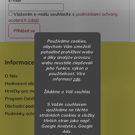
E-mail
Vložením e-mailu souhlasíte s
podmínkami ochrany
osobních údajů
Přihlásit se
Používáme cookies,
Z
abychom Vám umožnili
pohodlné prohlížení webu
á
a díky analýze provozu
p
Informace
webu neustále zlepšovali
jeho funkce, výkon a
a
použitelnost. Více
O Nás
t
informací
zde
.
Hodnocení obchodu
í
Hrníčky pro mateřské školky
Žádáme o Váš souhlas
Program čistého vzduchu pro mateřské školy
S Vaším souhlasem
Obchodní podmínky
využíváme na těchto
Podmínky ochrany osobních údajů
stránkách cookies a služby
třetích stran jako např.
Google Analytics, Google
Ads.