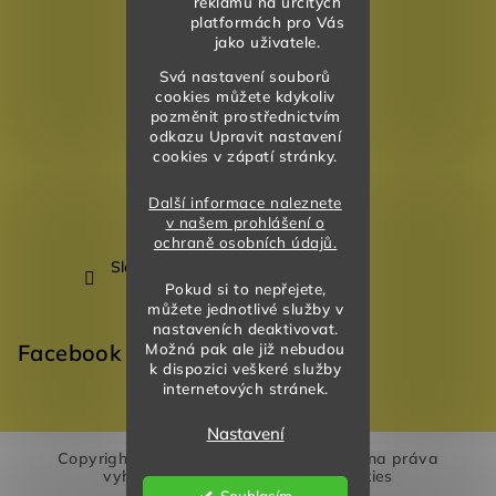
reklamu na určitých
platformách pro Vás
jako uživatele.
Svá nastavení souborů
cookies můžete kdykoliv
pozměnit prostřednictvím
odkazu Upravit nastavení
cookies v zápatí stránky.
Další informace naleznete
v našem prohlášení o
ochraně osobních údajů.
Sledovat na Instagramu
Pokud si to nepřejete,
můžete jednotlivé služby v
nastaveních deaktivovat.
Facebook
Možná pak ale již nebudou
k dispozici veškeré služby
internetových stránek.
Nastavení
Copyright 2026
Akvarela Design
. Všechna práva
vyhrazena.
Upravit nastavení cookies
Souhlasím