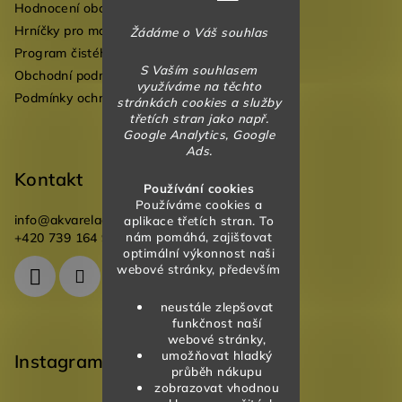
Hodnocení obchodu
í
Hrníčky pro mateřské školky
Žádáme o Váš souhlas
Program čistého vzduchu pro mateřské školy
S Vaším souhlasem
Obchodní podmínky
využíváme na těchto
Podmínky ochrany osobních údajů
stránkách cookies a služby
třetích stran jako např.
Google Analytics, Google
Ads.
Kontakt
Používání cookies
Používáme cookies a
info
@
akvareladesign.cz
aplikace třetích stran. To
nám pomáhá, zajišťovat
+420 739 164 946
optimální výkonnost naši
webové stránky, především
neustále zlepšovat
funkčnost naší
webové stránky,
umožňovat hladký
Instagram
průběh nákupu
zobrazovat vhodnou