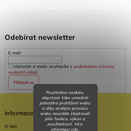
Odebírat newsletter
E-mail
Vložením e-mailu souhlasíte s
podmínkami ochrany
osobních údajů
Přihlásit se
Používáme cookies,
Z
abychom Vám umožnili
pohodlné prohlížení webu
á
a díky analýze provozu
p
Informace
webu neustále zlepšovali
jeho funkce, výkon a
a
použitelnost. Více
O Nás
t
informací
zde
.