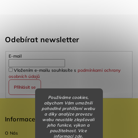
Odebírat newsletter
E-mail
Vložením e-mailu souhlasíte s
podmínkami ochrany
osobních údajů
Přihlásit se
Používáme cookies,
Z
abychom Vám umožnili
pohodlné prohlížení webu
á
a díky analýze provozu
p
Informace
webu neustále zlepšovali
jeho funkce, výkon a
a
použitelnost. Více
O Nás
t
informací
zde
.