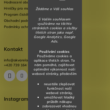
Hodnocení obchodu
í
Hrníčky pro mateřské školky
Žádáme o Váš souhlas
Program čistého vzduchu pro mateřské školy
S Vaším souhlasem
Obchodní podmínky
využíváme na těchto
Podmínky ochrany osobních údajů
stránkách cookies a služby
třetích stran jako např.
Google Analytics, Google
Ads.
Kontakt
Používání cookies
Používáme cookies a
info
@
akvareladesign.cz
aplikace třetích stran. To
nám pomáhá, zajišťovat
+420 739 164 946
optimální výkonnost naši
webové stránky, především
neustále zlepšovat
funkčnost naší
webové stránky,
umožňovat hladký
Instagram
průběh nákupu
zobrazovat vhodnou