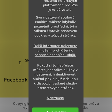
reklamu na určitých
platformách pro Vás
jako uživatele.
Svá nastavení souborů
cookies můžete kdykoliv
pozměnit prostřednictvím
odkazu Upravit nastavení
cookies v zápatí stránky.
Další informace naleznete
v našem prohlášení o
ochraně osobních údajů.
Sledovat na Instagramu
Pokud si to nepřejete,
můžete jednotlivé služby v
nastaveních deaktivovat.
Možná pak ale již nebudou
Facebook
k dispozici veškeré služby
internetových stránek.
Nastavení
Copyright 2026
Akvarela Design
. Všechna práva
vyhrazena.
Upravit nastavení cookies
Souhlasím