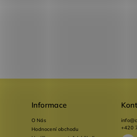
Z
á
Informace
Kon
p
a
O Nás
info
@
t
+420 
Hodnocení obchodu