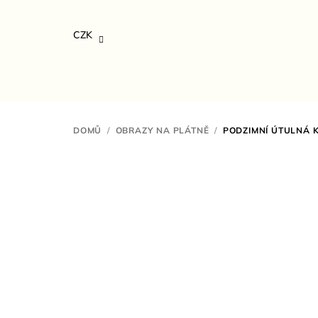
Přejít
na
CZK
obsah
DOMŮ
/
OBRAZY NA PLÁTNĚ
/
PODZIMNÍ ÚTULNÁ 