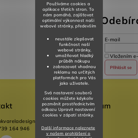
Používáme cookies a
aplikace třetích stran. To
nám pomáhá, zajišťovat
Odebír
optimální výkonnost naši
webové stránky, především
neustále zlepšovat
E-mail
funkčnost naší
webové stránky,
umožňovat hladký
Vložením e-
průběh nákupu
zobrazovat vhodnou
Přihlásit se
reklamu na určitých
platformách pro Vás
jako uživatele.
Svá nastavení souborů
cookies můžete kdykoliv
takt
Instagram
pozměnit prostřednictvím
odkazu Upravit nastavení
cookies v zápatí stránky.
akvareladesign.cz
Další informace naleznete
739 164 946
v našem prohlášení o