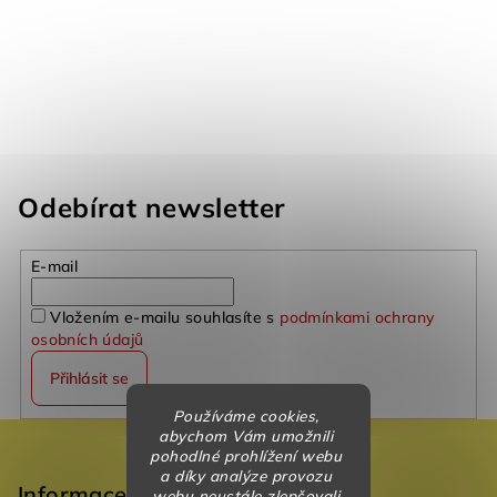
Odebírat newsletter
E-mail
Vložením e-mailu souhlasíte s
podmínkami ochrany
osobních údajů
Přihlásit se
Používáme cookies,
Z
abychom Vám umožnili
pohodlné prohlížení webu
á
a díky analýze provozu
p
Informace
webu neustále zlepšovali