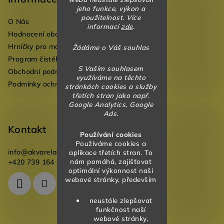
jeho funkce, výkon a
a
použitelnost. Více
O Nás
t
informací
zde
.
Hodnocení obchodu
í
Hrníčky pro mateřské školky
Žádáme o Váš souhlas
Program čistého vzduchu pro mateřské školy
S Vaším souhlasem
Obchodní podmínky
využíváme na těchto
Podmínky ochrany osobních údajů
stránkách cookies a služby
třetích stran jako např.
Google Analytics, Google
Ads.
Kontakt
Používání cookies
Používáme cookies a
info
@
akvareladesign.cz
aplikace třetích stran. To
nám pomáhá, zajišťovat
+420 739 164 946
optimální výkonnost naši
webové stránky, především
neustále zlepšovat
funkčnost naší
webové stránky,