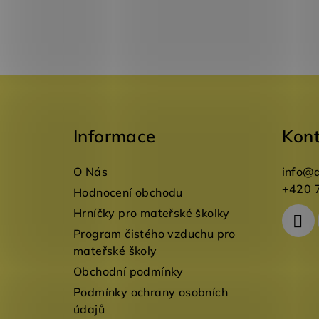
Z
á
Informace
Kon
p
a
O Nás
info
@
t
+420 
Hodnocení obchodu
Hrníčky pro mateřské školky
í
Program čistého vzduchu pro
mateřské školy
Obchodní podmínky
Podmínky ochrany osobních
údajů