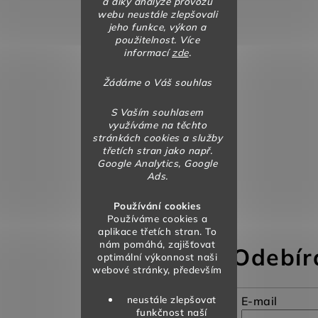
a díky analýze provozu
webu neustále zlepšovali
jeho funkce, výkon a
použitelnost. Více
informací
zde
.
Žádáme o Váš souhlas
S Vaším souhlasem
využíváme na těchto
stránkách cookies a služby
třetích stran jako např.
Google Analytics, Google
Ads.
Používání cookies
Používáme cookies a
aplikace třetích stran. To
nám pomáhá, zajišťovat
Odebír
optimální výkonnost naši
webové stránky, především
neustále zlepšovat
E-mail
funkčnost naší