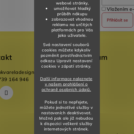
webové stránky,
umožňovat hladký
Vložením e-
průběh nákupu
zobrazovat vhodnou
Přihlásit se
reklamu na určitých
platformách pro Vás
jako uživatele.
Svá nastavení souborů
cookies můžete kdykoliv
takt
Instagram
pozměnit prostřednictvím
odkazu Upravit nastavení
cookies v zápatí stránky.
akvareladesign.cz
Další informace naleznete
739 164 946
v našem prohlášení o
ochraně osobních údajů.
Pokud si to nepřejete,
můžete jednotlivé služby v
nastaveních deaktivovat.
Možná pak ale již nebudou
k dispozici veškeré služby
internetových stránek.