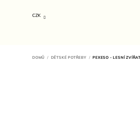
Přejít
na
CZK
obsah
DOMŮ
/
DĚTSKÉ POTŘEBY
/
PEXESO - LESNÍ ZVÍŘA