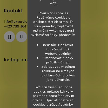
Ads.
Kontakt
Používání cookies
Používáme cookies a
info
@
akvareladesign.cz
aplikace třetích stran. To
nám pomáhá, zajišťovat
+420 739 164 946
optimální výkonnost naši
webové stránky, především
neustále zlepšovat
funkčnost naší
webové stránky,
umožňovat hladký
Instagram
průběh nákupu
zobrazovat vhodnou
reklamu na určitých
platformách pro Vás
jako uživatele.
Svá nastavení souborů
cookies můžete kdykoliv
pozměnit prostřednictvím
odkazu Upravit nastavení
cookies v zápatí stránky.