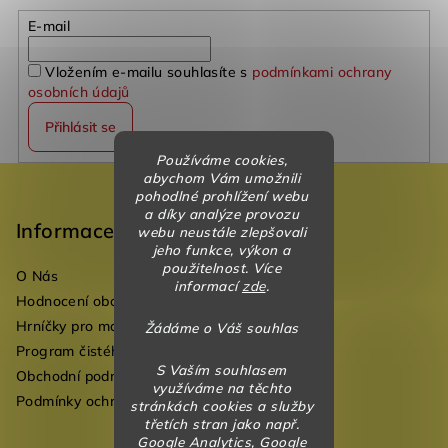
E-mail
Vložením e-mailu souhlasíte s
podmínkami ochrany
osobních údajů
Přihlásit se
Používáme cookies,
Z
abychom Vám umožnili
pohodlné prohlížení webu
á
a díky analýze provozu
p
Informace
webu neustále zlepšovali
jeho funkce, výkon a
a
použitelnost. Více
O Nás
t
informací
zde
.
Hodnocení obchodu
í
Hrníčky pro mateřské školky
Žádáme o Váš souhlas
Program čistého vzduchu pro mateřské školy
S Vaším souhlasem
Obchodní podmínky
využíváme na těchto
Podmínky ochrany osobních údajů
stránkách cookies a služby
třetích stran jako např.
Google Analytics, Google