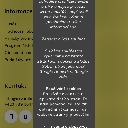
pohodlné prohlížení webu
á
a díky analýze provozu
p
Informace
webu neustále zlepšovali
jeho funkce, výkon a
a
použitelnost. Více
O Nás
t
informací
zde
.
Hodnocení obchodu
í
Hrníčky pro mateřské školky
Žádáme o Váš souhlas
Program čistého vzduchu pro mateřské školy
S Vaším souhlasem
Obchodní podmínky
využíváme na těchto
Podmínky ochrany osobních údajů
stránkách cookies a služby
třetích stran jako např.
Google Analytics, Google
Ads.
Kontakt
Používání cookies
Používáme cookies a
info
@
akvareladesign.cz
aplikace třetích stran. To
nám pomáhá, zajišťovat
+420 739 164 946
optimální výkonnost naši
webové stránky, především
neustále zlepšovat