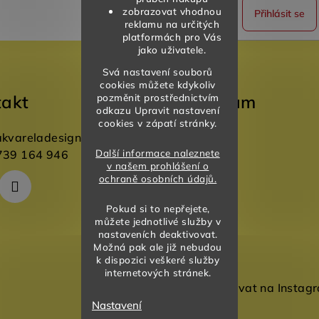
zobrazovat vhodnou
Přihlásit se
reklamu na určitých
platformách pro Vás
jako uživatele.
Svá nastavení souborů
cookies můžete kdykoliv
takt
Instagram
pozměnit prostřednictvím
odkazu Upravit nastavení
cookies v zápatí stránky.
akvareladesign.cz
Další informace naleznete
739 164 946
v našem prohlášení o
ochraně osobních údajů.
Pokud si to nepřejete,
můžete jednotlivé služby v
nastaveních deaktivovat.
Možná pak ale již nebudou
k dispozici veškeré služby
internetových stránek.
Sledovat na Instag
Nastavení