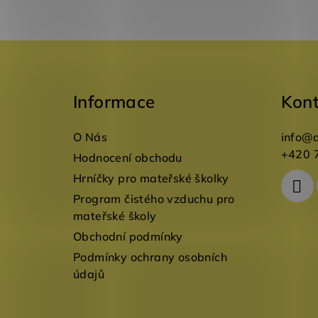
Z
á
Informace
Kon
p
a
O Nás
info
@
t
+420 
Hodnocení obchodu
Hrníčky pro mateřské školky
í
Program čistého vzduchu pro
mateřské školy
Obchodní podmínky
Podmínky ochrany osobních
údajů