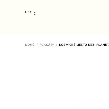
Přejít
na
CZK
obsah
DOMŮ
/
PLAKÁTY
/
KOSMICKÉ MĚSTO MEZI PLANET