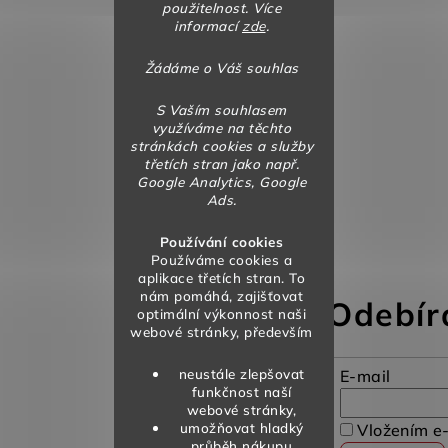
použitelnost. Více
informací
zde
.
Žádáme o Váš souhlas
S Vaším souhlasem
využíváme na těchto
stránkách cookies a služby
třetích stran jako např.
Google Analytics, Google
Ads.
Používání cookies
Používáme cookies a
aplikace třetích stran. To
nám pomáhá, zajišťovat
Odebír
optimální výkonnost naši
webové stránky, především
neustále zlepšovat
E-mail
funkčnost naší
webové stránky,
umožňovat hladký
Vložením e-
průběh nákupu