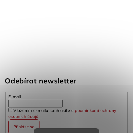
Odebírat newsletter
E-mail
Vložením e-mailu souhlasíte s
podmínkami ochrany
osobních údajů
Přihlásit se