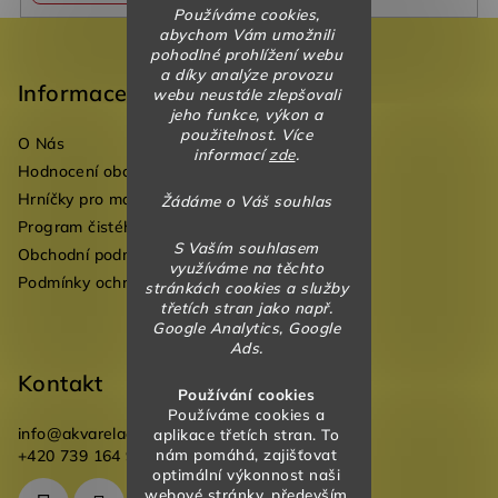
Používáme cookies,
Z
abychom Vám umožnili
pohodlné prohlížení webu
á
a díky analýze provozu
p
Informace
webu neustále zlepšovali
jeho funkce, výkon a
a
použitelnost. Více
O Nás
t
informací
zde
.
Hodnocení obchodu
í
Hrníčky pro mateřské školky
Žádáme o Váš souhlas
Program čistého vzduchu pro mateřské školy
S Vaším souhlasem
Obchodní podmínky
využíváme na těchto
Podmínky ochrany osobních údajů
stránkách cookies a služby
třetích stran jako např.
Google Analytics, Google
Ads.
Kontakt
Používání cookies
Používáme cookies a
info
@
akvareladesign.cz
aplikace třetích stran. To
nám pomáhá, zajišťovat
+420 739 164 946
optimální výkonnost naši
webové stránky, především