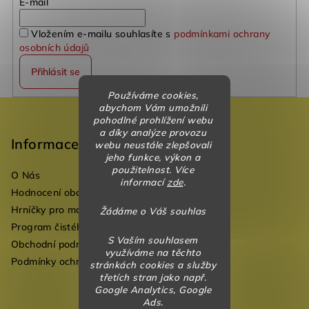
E-mail
Vložením e-mailu souhlasíte s
podmínkami ochrany
osobních údajů
Přihlásit se
Používáme cookies,
Z
abychom Vám umožnili
pohodlné prohlížení webu
á
a díky analýze provozu
p
Informace
webu neustále zlepšovali
jeho funkce, výkon a
a
použitelnost. Více
O Nás
t
informací
zde
.
Hodnocení obchodu
í
Hrníčky pro mateřské školky
Žádáme o Váš souhlas
Program čistého vzduchu pro mateřské školy
S Vaším souhlasem
Obchodní podmínky
využíváme na těchto
Podmínky ochrany osobních údajů
stránkách cookies a služby
třetích stran jako např.
Google Analytics, Google
Ads.