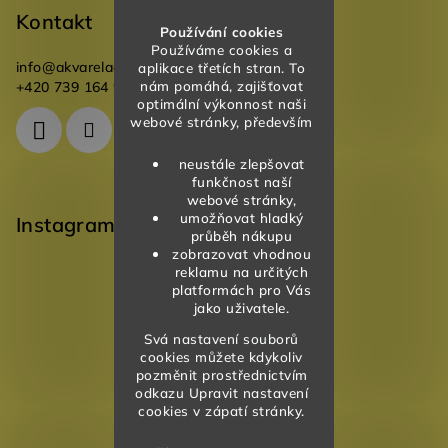
Kontakt
Používání cookies
Používáme cookies a
info
@
akvareladesign.cz
aplikace třetích stran. To
nám pomáhá, zajišťovat
+420 739 164 946
optimální výkonnost naši
webové stránky, především
neustále zlepšovat
funkčnost naší
webové stránky,
umožňovat hladký
Instagram
průběh nákupu
zobrazovat vhodnou
reklamu na určitých
platformách pro Vás
jako uživatele.
Svá nastavení souborů
cookies můžete kdykoliv
pozměnit prostřednictvím
odkazu Upravit nastavení
cookies v zápatí stránky.