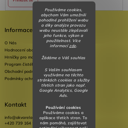
Přihlásit se
Používáme cookies,
Z
abychom Vám umožnili
pohodlné prohlížení webu
á
a díky analýze provozu
p
Informace
webu neustále zlepšovali
jeho funkce, výkon a
a
použitelnost. Více
O Nás
t
informací
zde
.
Hodnocení obchodu
í
Hrníčky pro mateřské školky
Žádáme o Váš souhlas
Program čistého vzduchu pro mateřské školy
S Vaším souhlasem
Obchodní podmínky
využíváme na těchto
Podmínky ochrany osobních údajů
stránkách cookies a služby
třetích stran jako např.
Google Analytics, Google
Ads.
Kontakt
Používání cookies
Používáme cookies a
info
@
akvareladesign.cz
aplikace třetích stran. To
nám pomáhá, zajišťovat
+420 739 164 946
optimální výkonnost naši