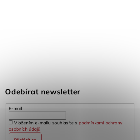
Odebírat newsletter
E-mail
Vložením e-mailu souhlasíte s
podmínkami ochrany
osobních údajů