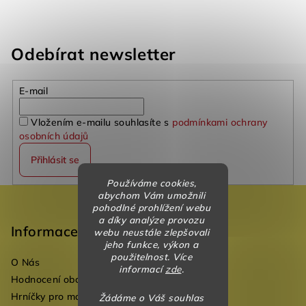
Odebírat newsletter
E-mail
Vložením e-mailu souhlasíte s
podmínkami ochrany
osobních údajů
Přihlásit se
Používáme cookies,
Z
abychom Vám umožnili
pohodlné prohlížení webu
á
a díky analýze provozu
p
Informace
webu neustále zlepšovali
jeho funkce, výkon a
a
použitelnost. Více
O Nás
t
informací
zde
.
Hodnocení obchodu
í
Hrníčky pro mateřské školky
Žádáme o Váš souhlas