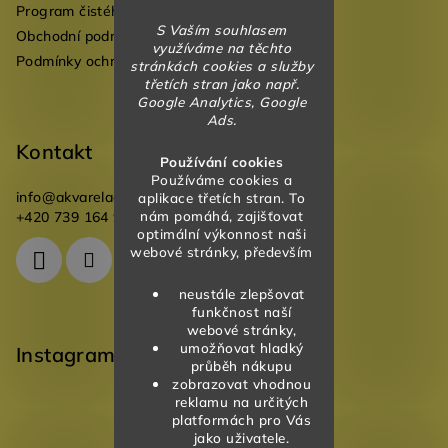
Program čistého vzduchu pro mateřské školy
S Vaším souhlasem
Obchodní podmínky
využíváme na těchto
Podmínky ochrany osobních údajů
stránkách cookies a služby
třetích stran jako např.
Google Analytics, Google
Ads.
Kontakt
Používání cookies
Používáme cookies a
info
@
akvareladesign.cz
aplikace třetích stran. To
nám pomáhá, zajišťovat
+420 739 164 946
optimální výkonnost naši
webové stránky, především
neustále zlepšovat
funkčnost naší
webové stránky,
umožňovat hladký
Instagram
průběh nákupu
zobrazovat vhodnou
reklamu na určitých
platformách pro Vás
jako uživatele.