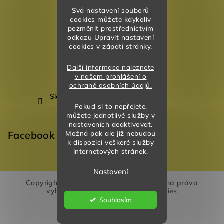
Svá nastavení souborů
cookies můžete kdykoliv
pozměnit prostřednictvím
odkazu Upravit nastavení
cookies v zápatí stránky.
Další informace naleznete
v našem prohlášení o
ochraně osobních údajů.
Sledovat na Instagramu
Pokud si to nepřejete,
můžete jednotlivé služby v
nastaveních deaktivovat.
Facebook
Možná pak ale již nebudou
k dispozici veškeré služby
internetových stránek.
Nastavení
Copyright 2026
Akvarela Design
. Všechna práva
vyhrazena.
Upravit nastavení cookies
Souhlasím
Vytvořil Shoptet