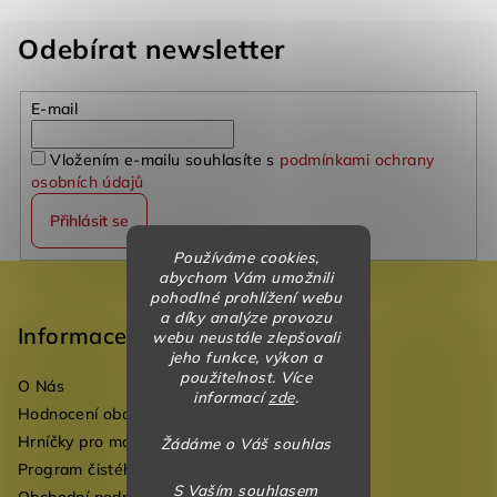
Odebírat newsletter
E-mail
Vložením e-mailu souhlasíte s
podmínkami ochrany
osobních údajů
Přihlásit se
Používáme cookies,
Z
abychom Vám umožnili
pohodlné prohlížení webu
á
a díky analýze provozu
p
Informace
webu neustále zlepšovali
jeho funkce, výkon a
a
použitelnost. Více
O Nás
t
informací
zde
.
Hodnocení obchodu
í
Hrníčky pro mateřské školky
Žádáme o Váš souhlas
Program čistého vzduchu pro mateřské školy
S Vaším souhlasem