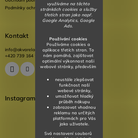
Obchodní podmínky
využíváme na těchto
Podmínky ochrany osobních údajů
stránkách cookies a služby
třetích stran jako např.
Google Analytics, Google
Ads.
Kontakt
Používání cookies
Používáme cookies a
info
@
akvareladesign.cz
aplikace třetích stran. To
nám pomáhá, zajišťovat
+420 739 164 946
optimální výkonnost naši
webové stránky, především
neustále zlepšovat
funkčnost naší
webové stránky,
umožňovat hladký
Instagram
průběh nákupu
zobrazovat vhodnou
reklamu na určitých
platformách pro Vás
jako uživatele.
Svá nastavení souborů