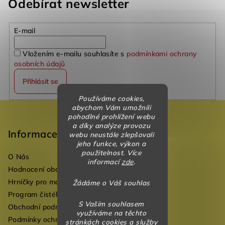
Odebírat newsletter
E-mail
Vložením e-mailu souhlasíte s
podmínkami ochrany
osobních údajů
Přihlásit se
Používáme cookies,
Z
abychom Vám umožnili
pohodlné prohlížení webu
á
a díky analýze provozu
p
Informace
webu neustále zlepšovali
jeho funkce, výkon a
a
použitelnost. Více
O Nás
t
informací
zde
.
Hodnocení obchodu
í
Hrníčky pro mateřské školky
Žádáme o Váš souhlas
Program čistého vzduchu pro mateřské školy
S Vaším souhlasem
Obchodní podmínky
využíváme na těchto
Podmínky ochrany osobních údajů
stránkách cookies a služby