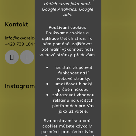
třetích stran jako např.
Google Analytics, Google
Ads.
Kontakt
Používání cookies
Používáme cookies a
info
@
akvareladesign.cz
aplikace třetích stran. To
nám pomáhá, zajišťovat
+420 739 164 946
optimální výkonnost naši
webové stránky, především
neustále zlepšovat
funkčnost naší
webové stránky,
umožňovat hladký
Instagram
průběh nákupu
zobrazovat vhodnou
reklamu na určitých
platformách pro Vás
jako uživatele.
Svá nastavení souborů
cookies můžete kdykoliv
pozměnit prostřednictvím