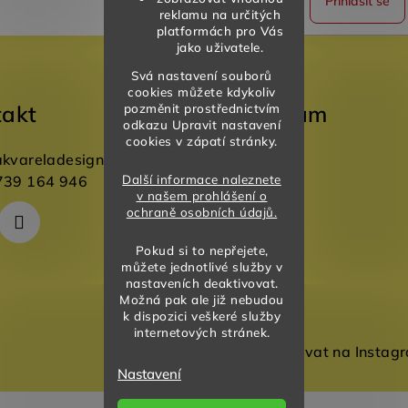
Přihlásit se
reklamu na určitých
platformách pro Vás
jako uživatele.
Svá nastavení souborů
cookies můžete kdykoliv
takt
Instagram
pozměnit prostřednictvím
odkazu Upravit nastavení
cookies v zápatí stránky.
akvareladesign.cz
Další informace naleznete
739 164 946
v našem prohlášení o
ochraně osobních údajů.
Pokud si to nepřejete,
můžete jednotlivé služby v
nastaveních deaktivovat.
Možná pak ale již nebudou
k dispozici veškeré služby
internetových stránek.
Sledovat na Instag
Nastavení