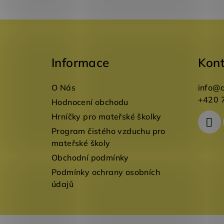
Z
á
Informace
Kon
p
a
O Nás
info
@
t
+420 
Hodnocení obchodu
Hrníčky pro mateřské školky
í
Program čistého vzduchu pro
mateřské školy
Obchodní podmínky
Podmínky ochrany osobních
údajů