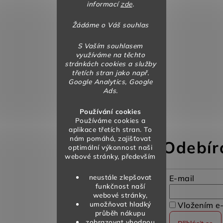
informací
zde
.
Žádáme o Váš souhlas
S Vaším souhlasem
využíváme na těchto
stránkách cookies a služby
třetích stran jako např.
Google Analytics, Google
Ads.
Používání cookies
Používáme cookies a
aplikace třetích stran. To
nám pomáhá, zajišťovat
Odebír
optimální výkonnost naši
webové stránky, především
neustále zlepšovat
E-mail
funkčnost naší
webové stránky,
umožňovat hladký
Vložením e-
průběh nákupu
zobrazovat vhodnou