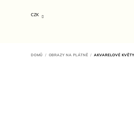
Přejít
na
CZK
obsah
DOMŮ
/
OBRAZY NA PLÁTNĚ
/
AKVARELOVÉ KVĚTY