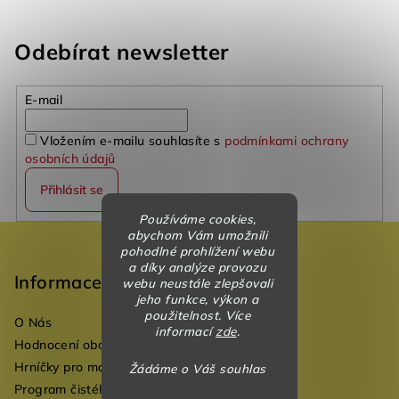
Odebírat newsletter
E-mail
Vložením e-mailu souhlasíte s
podmínkami ochrany
osobních údajů
Přihlásit se
Používáme cookies,
Z
abychom Vám umožnili
pohodlné prohlížení webu
á
a díky analýze provozu
p
Informace
webu neustále zlepšovali
jeho funkce, výkon a
a
použitelnost. Více
O Nás
t
informací
zde
.
Hodnocení obchodu
í
Hrníčky pro mateřské školky
Žádáme o Váš souhlas
Program čistého vzduchu pro mateřské školy