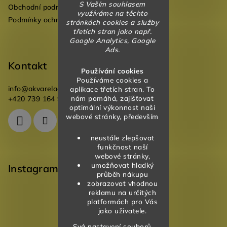
S Vaším souhlasem
Obchodní podmínky
využíváme na těchto
Podmínky ochrany osobních údajů
stránkách cookies a služby
třetích stran jako např.
Google Analytics, Google
Ads.
Kontakt
Používání cookies
Používáme cookies a
info
@
akvareladesign.cz
aplikace třetích stran. To
nám pomáhá, zajišťovat
+420 739 164 946
optimální výkonnost naši
webové stránky, především
neustále zlepšovat
funkčnost naší
webové stránky,
umožňovat hladký
Instagram
průběh nákupu
zobrazovat vhodnou
reklamu na určitých
platformách pro Vás
jako uživatele.
Svá nastavení souborů