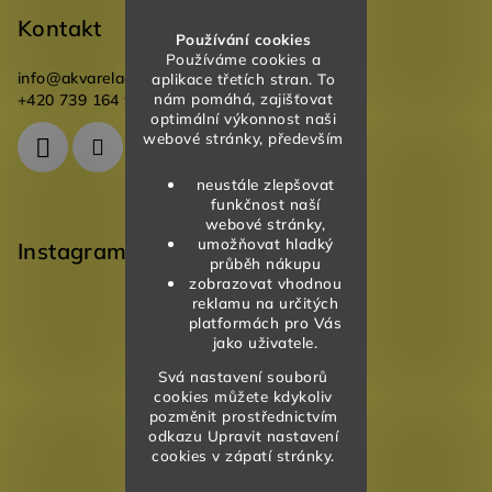
Kontakt
Používání cookies
Používáme cookies a
info
@
akvareladesign.cz
aplikace třetích stran. To
nám pomáhá, zajišťovat
+420 739 164 946
optimální výkonnost naši
webové stránky, především
neustále zlepšovat
funkčnost naší
webové stránky,
umožňovat hladký
Instagram
průběh nákupu
zobrazovat vhodnou
reklamu na určitých
platformách pro Vás
jako uživatele.
Svá nastavení souborů
cookies můžete kdykoliv
pozměnit prostřednictvím
odkazu Upravit nastavení
cookies v zápatí stránky.