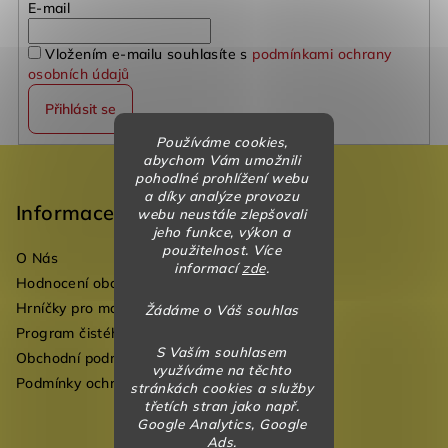
E-mail
Vložením e-mailu souhlasíte s
podmínkami ochrany
osobních údajů
Přihlásit se
Používáme cookies,
Z
abychom Vám umožnili
pohodlné prohlížení webu
á
a díky analýze provozu
p
Informace
webu neustále zlepšovali
jeho funkce, výkon a
a
použitelnost. Více
O Nás
t
informací
zde
.
Hodnocení obchodu
í
Hrníčky pro mateřské školky
Žádáme o Váš souhlas
Program čistého vzduchu pro mateřské školy
S Vaším souhlasem
Obchodní podmínky
využíváme na těchto
Podmínky ochrany osobních údajů
stránkách cookies a služby
třetích stran jako např.
Google Analytics, Google
Ads.